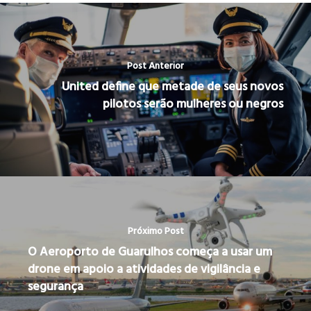
Post Anterior
United define que metade de seus novos
pilotos serão mulheres ou negros
Próximo Post
O Aeroporto de Guarulhos começa a usar um
drone em apoio a atividades de vigilância e
segurança