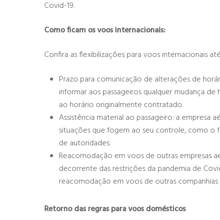
Covid-19.
Como ficam os voos internacionais:
Confira as flexibilizações para voos internacionais a
Prazo para comunicação de alterações de horári
informar aos passageiros qualquer mudança de h
ao horário originalmente contratado.
Assistência material ao passageiro: a empresa aé
situações que fogem ao seu controle, como o 
de autoridades.
Hit enter to search or ESC to close
Reacomodação em voos de outras empresas aérea
decorrente das restrições da pandemia de Covid
reacomodação em voos de outras companhias on
Retorno das regras para voos domésticos