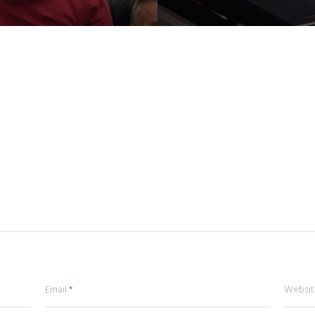
Email
*
Websit