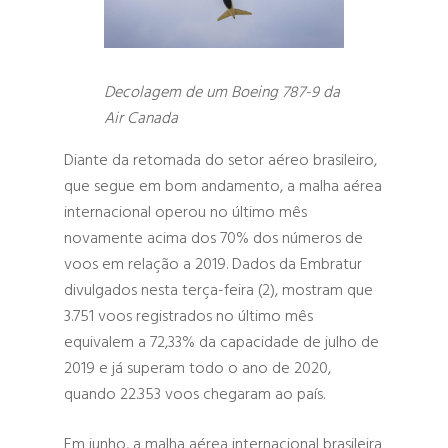
Decolagem de um Boeing 787-9 da
Air Canada
Diante da retomada do setor aéreo brasileiro,
que segue em bom andamento, a malha aérea
internacional operou no último mês
novamente acima dos 70% dos números de
voos em relação a 2019. Dados da Embratur
Hit enter to search or ESC to close
divulgados nesta terça-feira (2), mostram que
3.751 voos registrados no último mês
equivalem a 72,33% da capacidade de julho de
2019 e já superam todo o ano de 2020,
quando 22.353 voos chegaram ao país.
Em junho, a malha aérea internacional brasileira