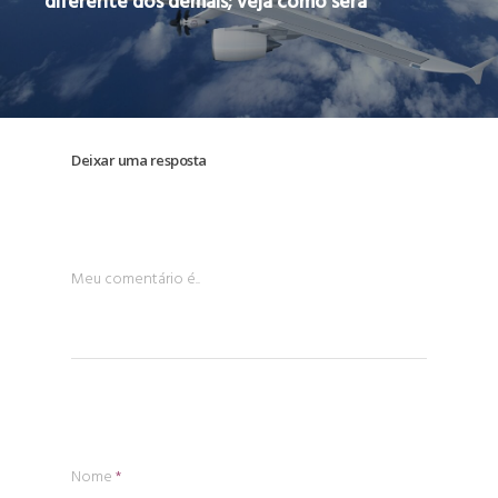
diferente dos demais; veja como será
Deixar uma resposta
Meu comentário é..
Nome
*