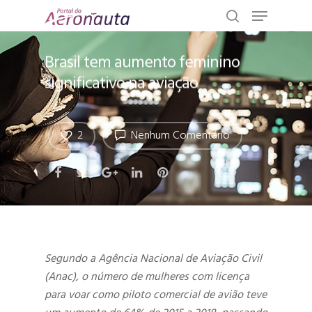
Brasil tem aumento feminino
significativo na aviação
2
Nenhum Comentário
Segundo a Agência Nacional de Aviação Civil
(Anac), o número de mulheres com licença
para voar como piloto comercial de avião teve